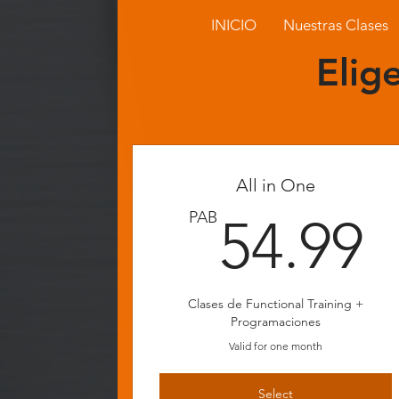
INICIO
Nuestras Clases
Elig
All in One
5
PAB
54.99
Clases de Functional Training +
Programaciones
Valid for one month
Select