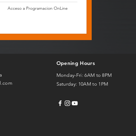
Acceso a Programacion OnLine
Opening Hours
ma
Monday
-Fri: 6AM to 8PM
ll.com
Saturday: 10AM to 1PM