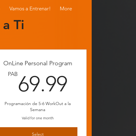
o
Vamos a Entrenar!
More
 a Ti
OnLine Personal Program
.99PAB
69.99P
PAB
69.99
Programación de 5-6 WorkOut a la
Semana
Valid for one month
Select