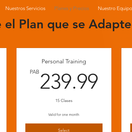
Nuestros Servicios
Planes y Precios
Nuestro Equip
e el Plan que se Adapte
Personal Training
4.99PAB
239
PAB
239.99
15 Clases
Valid for one month
Select