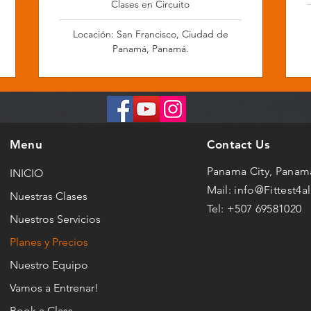
Clases en Circuito
Locación: San Francisco, Ciudad de
Panamá, Panamá.
Menu
Contact Us
Panama City, Pana
INICIO
Mail:
info@Fittest4a
Nuestras Clases
Tel: +507 69581020
Nuestros Servicios
Planes y Precios
Nuestro Equipo
Vamos a Entrenar!
Book a Class