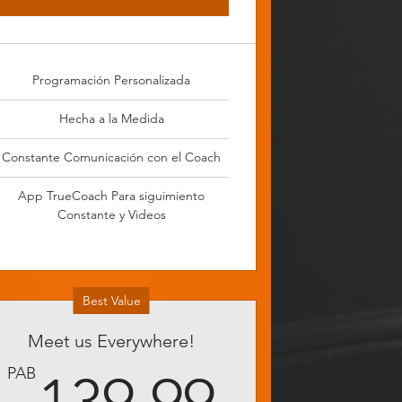
Programación Personalizada
Hecha a la Medida
Constante Comunicación con el Coach
App TrueCoach Para siguimiento
Constante y Videos
Best Value
Meet us Everywhere!
.99PAB
139.9
PAB